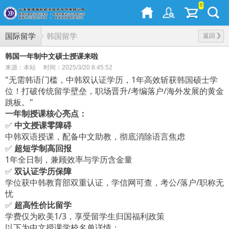
0
国际留学
韩国留学
返回
韩国一年制中文硕士授课来啦
来源：本站
时间：2025/3/20 8:45:52
"无需韩语门槛，中韩双认证学历，1年高效斩获韩国硕士学
位！打破传统留学壁垒，职场晋升/考编落户/海外发展的黄金
跳板。"
核心亮点
一年制授课
：
✅
中文授课零障碍
，配备中文助教，彻底消除语言焦虑
中韩双语授课
✅
超短学制高回报
1年
，兼顾效率与学历含金量
全日制
✅
双认证学历保障
学位获中韩教育部双重认证，学信网可查，考公
/落户/职称无
忧
✅
超高性价比留学
学费仅为欧美
1/3，
享受留学生归国福利政策
以下为中文授课学校名单详情：