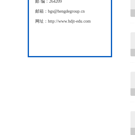
邮 编：264209
邮箱：bgs@hengdegroup.cn
网址：http://www.hdjt-edu.com